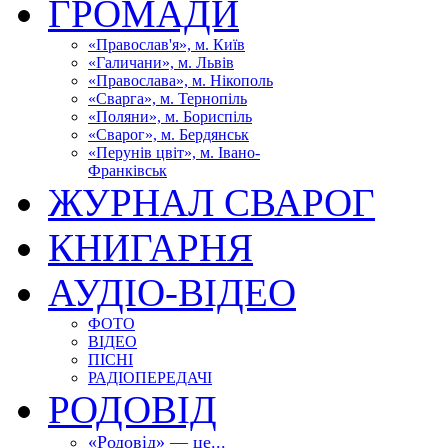
ГРОМАДИ
«Православ'я», м. Київ
«Галичани», м. Львів
«Православа», м. Нікополь
«Сварга», м. Тернопіль
«Поляни», м. Бориспіль
«Сварог», м. Бердянськ
«Перунів цвіт», м. Івано-
Франківськ
ЖУРНАЛ СВАРОГ
КНИГАРНЯ
АУДІО-ВІДЕО
ФОТО
ВІДЕО
ПІСНІ
РАДІОПЕРЕДАЧІ
РОДОВІД
«Родовід» — це...