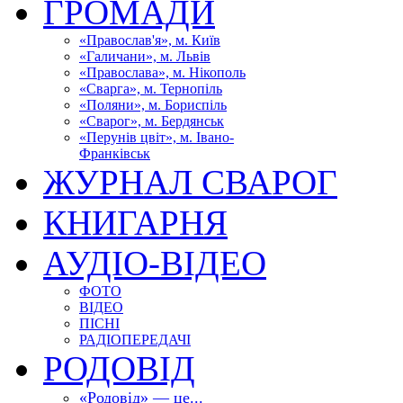
ГРОМАДИ
«Православ'я», м. Київ
«Галичани», м. Львів
«Православа», м. Нікополь
«Сварга», м. Тернопіль
«Поляни», м. Бориспіль
«Сварог», м. Бердянськ
«Перунів цвіт», м. Івано-
Франківськ
ЖУРНАЛ СВАРОГ
КНИГАРНЯ
АУДІО-ВІДЕО
ФОТО
ВІДЕО
ПІСНІ
РАДІОПЕРЕДАЧІ
РОДОВІД
«Родовід» — це...