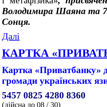
і метафізика»
, присвяче
Володимира Шаяна та 7
Сонця.
Далі
КАРТКА «ПРИВАТ
Картка «Приватбанку» д
громади українських яз
5457 0825 4280 8360
(дійсна до 08 / 30)