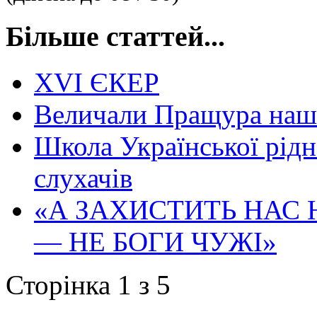
Більше статтей...
XVI ЄКЕР
Величали Пращура нашо
Школа Української рідно
слухачів
«А ЗАХИСТИТЬ НАС 
— НЕ БОГИ ЧУЖІ»
Сторінка 1 з 5