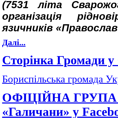
(7531 літа Сварожо
організація рідно
язичників «Православ
Далі...
Сторінка Громади у
Бориспільська громада Ук
ОФІЦІЙНА ГРУПА Л
«Галичани» у Faceb